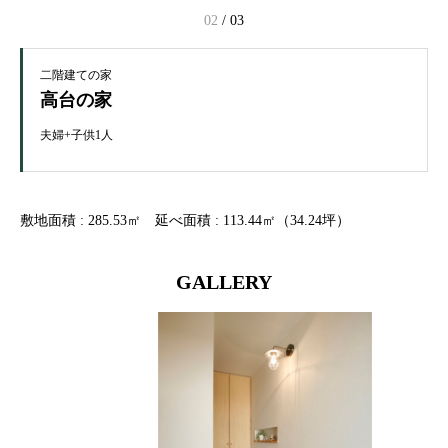
02
/
03
二階建ての家
高台の家
夫婦+子供1人
敷地面積 : 285.53㎡ 延べ面積 : 113.44㎡（34.24坪）
GALLERY