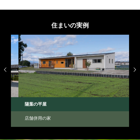
住まいの実例


陽葉の平屋
中
店舗併用の家
中