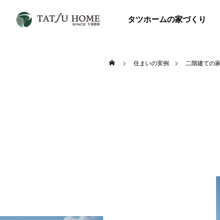
タツホームの家づくり
住まいの実例
二階建ての
ALL
平屋の家

026年8月29
OPEN HOUSE 2026/8/29(土)、30(日)
のお知らせ
Blog
Blog
和モダンの家
二階リビングの