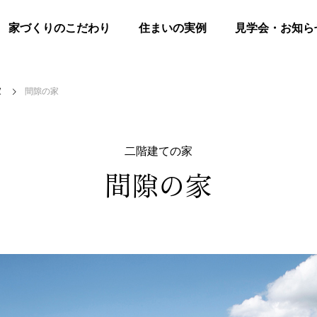
家づくりのこだわり
住まいの実例
見学会・お知ら
家
間隙の家
二階建ての家
間隙の家
二階建ての家
中庭のある家
I house /T house 進行中
ギャラリー更新のお知らせ
NEWS
家
シニア世代＆コンパクトな家
店舗併用の家