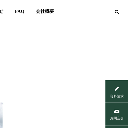
せ
FAQ
会社概要
趣味を楽しむ家

ZEH 2025 年度実績報告/フェーズ2 か
ホームペー
資料請求
らフェーズ3 へ
Blog
NEWS
お問合せ
二世帯住宅の家