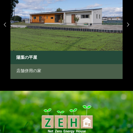


陽葉の平屋
中
店舗併用の家
中