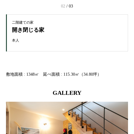
03
/
03
二階建ての家
開き閉じる家
本人
敷地面積 : 1348㎡ 延べ面積 : 115.30㎡（34.80坪）
GALLERY